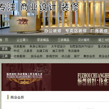
经典案例
单身公寓设计
大平层设计
别墅影院/KTV设计
复式楼
中式
儿童房
在建工程
施工管理
售后服务
经典案例
娱乐会所
影视空间
幼儿园
展厅
餐饮会所
商业会
商业会所