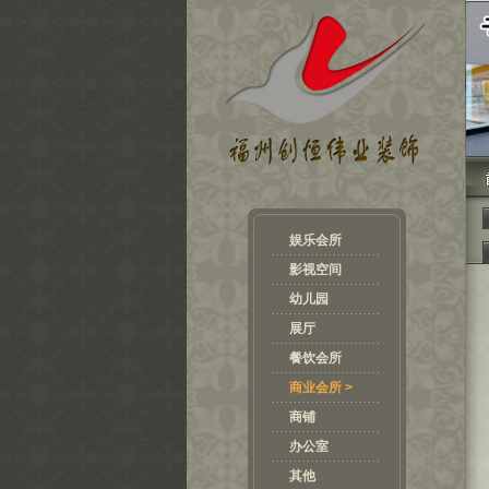
娱乐会所
影视空间
幼儿园
展厅
餐饮会所
商业会所 >
商铺
办公室
其他