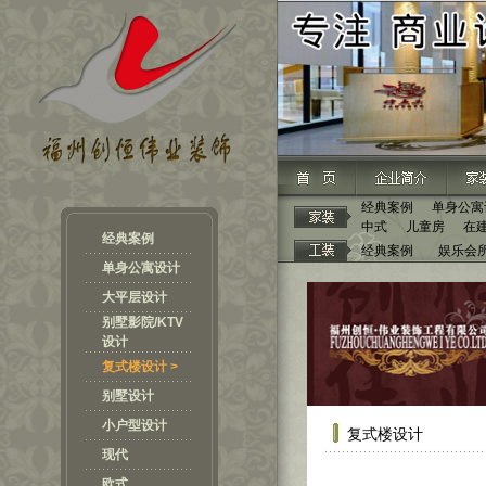
经典案例
单身公寓
中式
儿童房
在
经典案例
经典案例
娱乐会
单身公寓设计
大平层设计
别墅影院/KTV
设计
复式楼设计 >
别墅设计
小户型设计
复式楼设计
现代
欧式