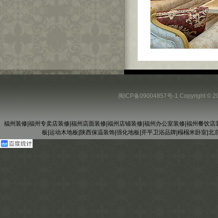
闽ICP备09004857号-1
Copyright
福州装修
|
福州专卖店装修
|
福州店面装修
|
福州店铺装修
|
福州办公室装修
|
福州餐饮店
板
|
运动木地板
|
陕西保温装饰
|
强化地板
|
开平卫浴品牌
|
榻榻米卧室
|
北