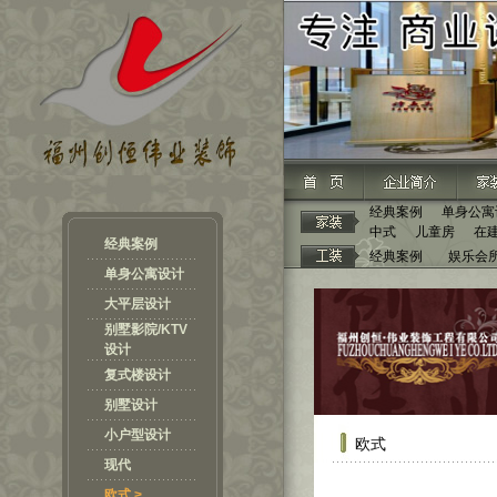
经典案例
单身公寓
中式
儿童房
在
经典案例
经典案例
娱乐会
单身公寓设计
大平层设计
别墅影院/KTV
设计
复式楼设计
别墅设计
小户型设计
欧式
现代
欧式 >