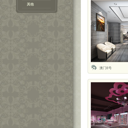
其他
澳门8号