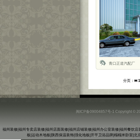
青口正道汽配厂
分页：
闽ICP备09004857号-1
Copyright
福州装修
|
福州专卖店装修
|
福州店面装修
|
福州店铺装修
|
福州办公室装修
|
福州餐饮店
板
|
运动木地板
|
陕西保温装饰
|
强化地板
|
开平卫浴品牌
|
榻榻米卧室
|
北