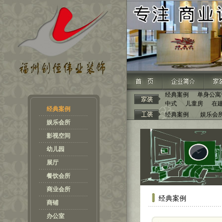
经典案例
单身公寓
中式
儿童房
在
经典案例
经典案例
娱乐会
娱乐会所
影视空间
幼儿园
展厅
餐饮会所
商业会所
经典案例
商铺
办公室