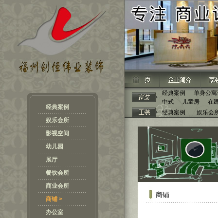
经典案例
单身公寓
中式
儿童房
在
经典案例
经典案例
娱乐会
娱乐会所
影视空间
幼儿园
展厅
餐饮会所
商业会所
商铺
商铺 >
办公室