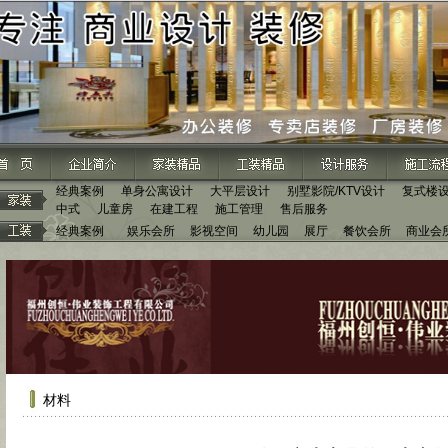
经典案例
单身公寓设计
大平层设计
别墅影院/KTV设计
复式楼
中式
儿童房
在建工程
施工管理
售后服务
经典案例
娱乐会所
影视空间
幼儿园
展厅
餐饮会所
商业会
材料