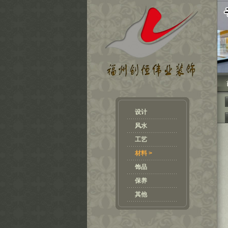
设计
风水
工艺
材料 >
饰品
保养
其他