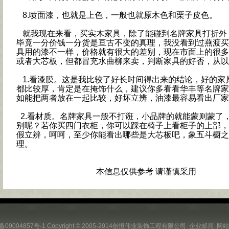
8.喷面漆，也就是上色，一般也就原木色和栗子皮色。
就我现在来看，买实木家具，除了能碰到名牌家具打折外
毕竟一分价钱一分货是亘古不变的真理，我没看到过燕渡买
具用的漆不一样，价格就有很大的差别，现在市面上的很多
或者大芯板，但都冒充水曲柳来卖，判断家具的好否，从以
1.看漆膜。这是我比较了好长时间得出来的结论，好的家
都比较厚，肯定是在掩饰什么，建议你多看看华丰等名牌家
如能把两者放在一起比较，好坏立辨，油漆最容易看出厂家
2.看材质。名牌家具一般不打诳，小品牌的就能蒙则蒙了
别呢？若你买四门衣柜，你可以踩在椅子上看柜子的上部，
假立辨，呵呵，至少你能看出哪些是大芯板吧，象五斗橱之
理。
本信息仅供参考 请谨慎采用
备09004857号-1
Copyright © 2005-2014创恒伟业装饰工程有限公司
企业邮局
网站