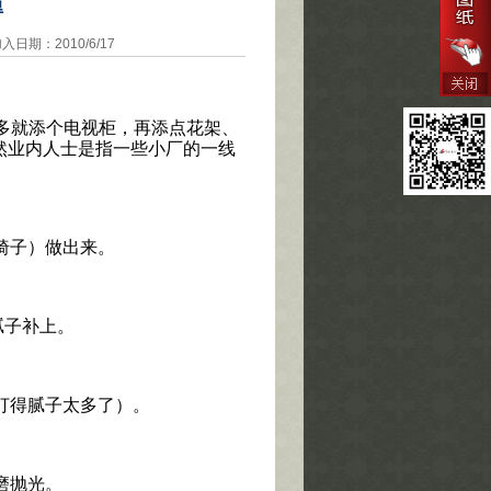
得
期：2010/6/17
多就添个电视柜，再添点花架、
然业内人士是指一些小厂的一线
椅子）做出来。
。
腻子补上。
打得腻子太多了）。
磨抛光。