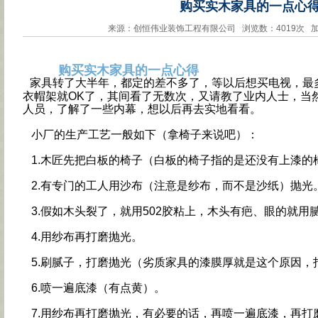
购买实木家具的一点心
来源：创恒伟业装饰工程有限公司 浏览数：4019次 加入日
购买实木家具的一点心得
家具转了大半年，都定的差不多了，等以后想买电视，最
衣帽架就OK了，其间看了无数次，又请教了业内人士，当
人员，了解了一些内幕，想以后再去实地看看。
小厂的生产工艺一般如下（拿椅子来说吧）：
1.木匠先把白板的椅子（白板的椅子指的是还没有上漆的
2.有专门的工人用沙布（注意是纱布，而不是沙纸）抛光
3.假如木头裂了，就用502胶粘上，木头有疤、眼的就用
4.用纱布再打磨抛光。
5.刷腻子，打磨抛光（劣质家具的漆膜厚就是这个原因，
6.喷一遍底漆（有点黄）。
7.用纱布再打磨抛光，有必要的话，再喷一遍底漆，再打