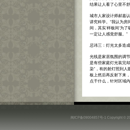
结果让人看了心里不
城市人家设计师郝嘉认
讲究科学。“我认为房
间，其实‘样板间’为
一定让人感觉舒服。”
忌讳三：灯光太多造成
光线是家居氛围的调
是有些家庭灯光装完却
染”，有的射灯照到人
板上然后再反射下来，
点干什么，针对区域
闽ICP备09004857号-1
Copyright