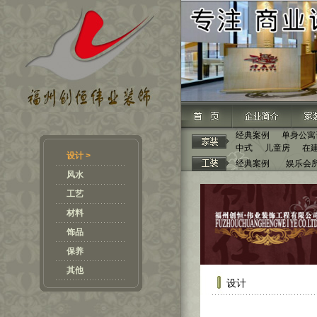
经典案例
单身公寓
中式
儿童房
在
设计 >
经典案例
娱乐会
风水
工艺
材料
饰品
保养
其他
设计