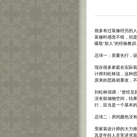
很多有过装修经历的
装修时感觉不错，但
吸取“前人”的经验教训
忌讳一：质量先行，
现在很多家庭在实际装
计师刘松林说，这种
原来的思路就要改，
刘松林强调：“曾经见
没有留储物空间，结
行，应当是一个基本的
忌讳二：房间颜色没有
受家装设计师的大力
其是年轻人非常讲求装