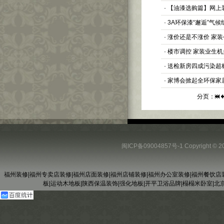
·
【油漆选购篇】网上
·
3A环保漆“邂逅”气
·
涨价还是不涨价 家
·
楼市调控 家装业生
·
送检新房四成污染超
·
家博会掀起全环保家
分页：
闽ICP备09004857号-1
Copyright
福州装修
|
福州专卖店装修
|
福州店面装修
|
福州店铺装修
|
福州办公室装修
|
福州餐饮店
板
|
运动木地板
|
陕西保温装饰
|
强化地板
|
开平卫浴品牌
|
榻榻米卧室
|
北