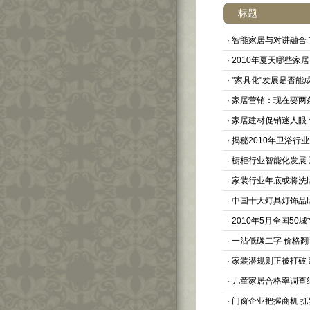
标题
·
智能家居与对讲融合
·
2010年夏天哪些家
·
"家具化"发展是否能
·
家居营销：现在要两
·
家居建材促销迷人眼
·
揭秘2010年卫浴行
·
橱柜行业智能化发展
·
家装行业年底或将洗
·
中国十大灯具灯饰品
·
2010年5月全国50
·
一沾低碳二字 价格翻
·
家装潜规则正被打破
·
儿童家居合格率调查
·
门窗企业把握商机 抓