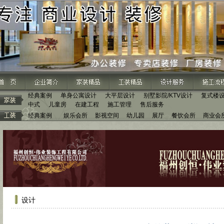
经典案例
单身公寓设计
大平层设计
别墅影院/KTV设计
复式楼
中式
儿童房
在建工程
施工管理
售后服务
经典案例
娱乐会所
影视空间
幼儿园
展厅
餐饮会所
商业会
设计