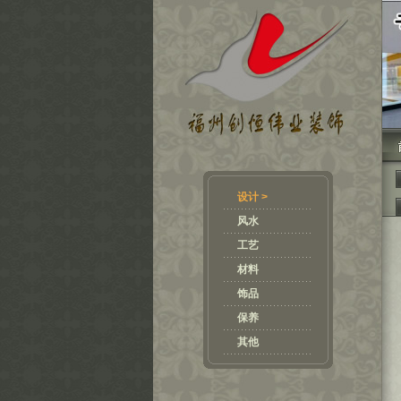
设计 >
风水
工艺
材料
饰品
保养
其他