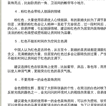
装饰亮点，比如卧房的一角、卫浴间的帷帘等小地方。
４．粉红色会带给人烦躁的情绪
粉红色，大量使用容易使人心情烦躁。有的新婚夫妇为了调节新
但是，浓重的粉红色会让人精神一直处于亢奋状态，过一段时间后
的心火，容易拌嘴，引起烦躁情绪。建议粉红色作为居室内装饰物
淡淡的粉红色墙壁或壁纸能让房间转为温馨。
５．红色不能长时间作为空间主色调
中国人认为红色是吉祥色，从古至今，新婚的喜房就都是满眼红
含义，充满燃烧的力量。但居室内红色过多会让眼睛负担过重，产
不能长时间让房间处于红色的主调下。
建议选择红色在软装饰上使用，比如窗帘、床品，靠包等，而用
以使人神清气爽，更能突出红色的喜庆气氛。
６．不要用单一的金色装饰房间
金色熠熠生辉，显现了大胆和张扬的个性，在简洁的白色衬映下
反射光线的颜色之一，金光闪闪的环境对人的视线伤害最大，容易
建议避免大面积使用单一的金色装饰房间，可以作为壁纸、软帘
可以使用金色的马赛克搭配清冷的白色或不锈钢。为了让居室的环