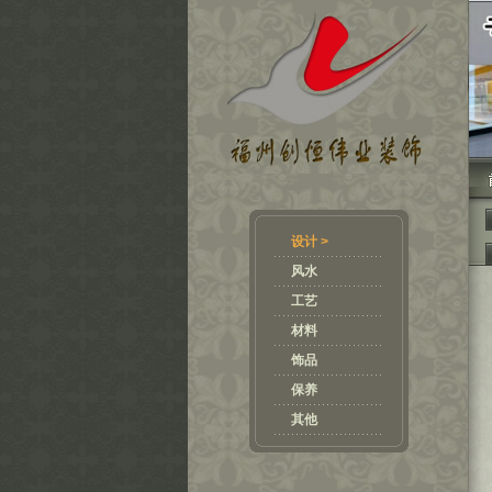
设计 >
风水
工艺
材料
饰品
保养
其他