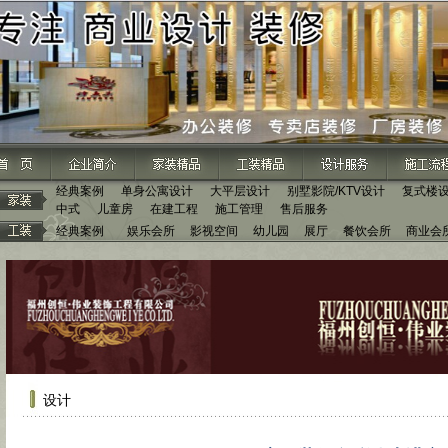
经典案例
单身公寓设计
大平层设计
别墅影院/KTV设计
复式楼
中式
儿童房
在建工程
施工管理
售后服务
经典案例
娱乐会所
影视空间
幼儿园
展厅
餐饮会所
商业会
设计