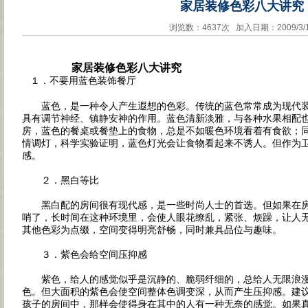
家居装修色彩八大讲究
浏览数：4637次 加入日期：2009/3/
家居装修色彩八大讲究
１．不要用蓝色装饰餐厅
蓝色，是一种令人产生遐想的色彩。传统的蓝色常常成为现代装
具有调节神经、镇静安神的作用。蓝色清新淡雅，与各种水果相配
房，蓝色的餐桌或餐垫上的食物，总是不如暖色环境看着有食欲；
情调灯，科学实验证明，蓝色灯光会让食物看起来不诱人。但作为
感。
２．黑白等比
黑白配的房间很有现代感，是一些时尚人士的首选。但如果在房
哨了，长时间在这种环境里，会使人眼花缭乱，紧张、烦躁，让人
其他色彩为点缀，空间变得明亮舒畅，同时兼具品位与趣味。
３．紫色会给空间压抑感
紫色，给人的感觉似乎是沉静的、脆弱纤细的，总给人无限浪漫
色。但大面积的紫色会使空间整体色调变深，从而产生压抑感。建
孩子的房间中，那样会使得身在其中的人有一种无奈的感觉。如果