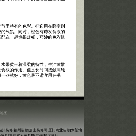
节里特有的色彩。把它用在卧室则
快的气氛。同时，橙色有诱发食欲的
搭配在一起也很舒畅，巧妙的色彩组
水果黄带着温柔的特性；牛油黄散
进食欲的作用。但是长时间接触高纯
缀一些就好，黄色最不适宜用在书
地图
福州装修
|
福州装修
|
唐山装修网
|
厦门商业装修
|
木塑地
台家具
|
青岛实木家具
|
铜装饰
|
展厅设计