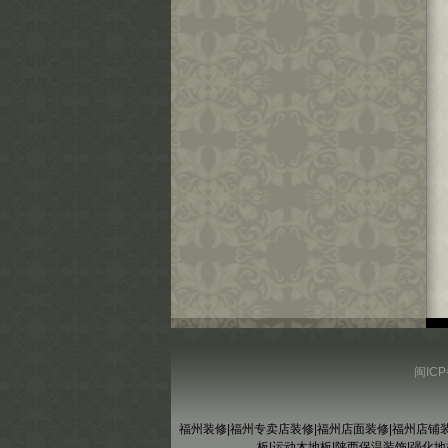
闽ICP
福州装修
|
福州专卖店装修
|
福州店面装修
|
福州店铺
板
|
运动木地板
|
陕西保温装饰
|
强化地