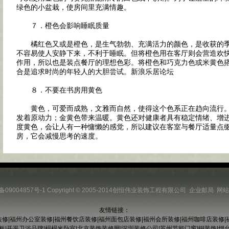
绿色的小盆栽，使房间里充满情趣。
７．橙色会影响睡眠质量
橘红色又或是橙色，是生气勃勃、充满活力的颜色，是收获的季
不容易使人安静下来，不利于睡眠。但将橙色用在客厅则会营造欢
作用，所以也是装点餐厅的理想色彩。将橙色和巧克力色或米黄色
合是追求时尚的年轻人的大胆尝试。新浪乐居论坛
８．不要在书房用黄色
黄色，可爱而成熟，文雅而自然，使得这个色系正在趋向流行。
发着原动力；金黄色带来温暖。黄色还对健康者具有稳定情绪、增
度黄色，会让人有一种慵懒的感觉，所以建议在客室与餐厅适量点
房，它会减慢思考的速度。
备09004857号-1
Copyright © 2005-2014创恒伟业装饰工程有限公司
企业邮局
网站
友情链接：
装修
|
福州办公室装修
|
福州餐饮店装修
|
福州面包店装修
|
福州会所装修
|
福州咖啡店装修
|
板
|
开平卫浴品牌
|
榻榻米卧室
|
北京装饰装修网
|
深圳装修公司
|
苏州节能门窗
|
铜装饰
|
烟