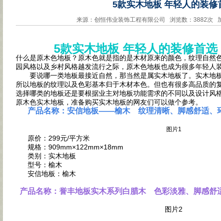
5款实木地板 年轻人的装修
来源：创恒伟业装饰工程有限公司 浏览数：3882次 加入日
5款实木地板 年轻人的装修首选
什么是原木色地板？原木色就是指的是木材原来的颜色，纹理自然
园风格以及乡村风格越发流行之际，原木色地板也成为很多年轻人
要说哪一类地板最接近自然，那当然是属实木地板了。实木地板
所以地板的纹理以及色彩基本归于木材本色。但也有很多高品质的
选择哪类的地板还是要根据业主对地板功能需求的不同以及设计风
原木色实木地板，准备购买实木地板的网友们可以做个参考。
产品名称：安信地板——榆木 纹理清晰、脚感舒适、
图片1
原价：299元/平方米
规格：909mm×122mm×18mm
类别：实木地板
型号：榆木
安信地板：榆木
产品名称：誉丰地板实木系列白腊木 色彩淡雅、脚感舒
图片2