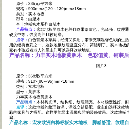
原价：235元/平方米
规格：900mm×(120～130)mm×18mm
类别：实木地板
型号：白腊木
誉丰地板实木系列白腊木
产品特点：
这款地板呈原木色并且略带暗灰色，光泽强，纹理通
硬度中等，强度高并且较耐磨。
点评：
白色背景木家具，经济又实用，带来充满温馨色彩的生活
用的经典色彩之一。这款地板纹理竖直分布，简洁明了。实木地板
家有小孩或者老人的屋主们可以选择这款地板。
产品名称：力丰实木地板黄胆木 色彩偏黄、铺装后
图片3
原价：368元/平方米
规格：910×(80～95)mm×18mm
类别：实木地板
型号：黄胆木
力丰实木地板黄胆木
产品特点：
木材具光泽、结构细、纹理漂亮、木材稳定性好、耐
点评：
这款地板的纹理较深，深浅交错搭配。业主们选择这款地
彩的家具与之搭配。这样更能显出温馨典雅的装修效果。这款地板
庭。
产品名称：宏发欧洲白桦标板实木地板 脚感舒适、纹理自