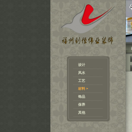
设计
风水
工艺
材料 >
饰品
保养
其他