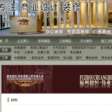
经典案例
单身公寓设计
大平层设计
别墅影院/KTV设计
复式楼
中式
儿童房
在建工程
施工管理
售后服务
经典案例
娱乐会所
影视空间
幼儿园
展厅
餐饮会所
商业会
材料