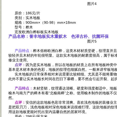
图片4
原价：186元/片
类别：实木地板
规格：900mm×（90-98）mm×18mm
型号：桦木
宏发欧洲白桦标板实木地板
产品名称：誉丰地板实木重蚁木 色泽古朴、抗菌环保
图片5
产品特点：
桦木俗称欧洲白桦，这类木材材质坚硬，纹理直并且
较轻并且木材的年轮很明显。这款实木地板的耐磨度很高，属于标
修业主使用。
点评：
因为是实木地板，所以在地板的材质上在所有地板种类中
基本是木材本身的色彩，地板的纹理也细腻自然。一般来讲窄板地
实木地板的日常保养相对来说需要比较精细。尤其是不能将重物
此外不要让实木地板长时间在烈日下暴晒，要不然会引起开裂、起
产品特点：
木材坚韧，纹理通达清晰。硬度和强度都适中。地板
榆木与南方产的榉木有着“北榆南榉”之称。使用榆木制作的地板不
然。
点评：
安信的这款地板色彩非常清爽。喜欢浅色地板的装修业主
是把双刃刀，浅色地板相对深色地板来说很难打理。这款地板的纹
用这款地板更能衬托出室内温馨自然的居家环境。
原价：298元/平方米