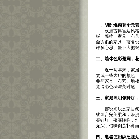
一、胡乱堆砌奢华元
欧洲古典宫廷风格在
板、墙柱、家具、布
金烫银的家具、著名
许多心思、砸下大把
二、墙体色彩斑斓，
近一两年来，家居装
尝试一些大胆的颜色
要与家具、布艺、地
觉得彩色墙漂亮时髦
三、家庭照明像舞厅
都说光线是家居氛围
线组合完美柔和，浪
霓虹灯，夜幕降临，
无踪，俗味倒是扑鼻
四、电器使用缺乏规