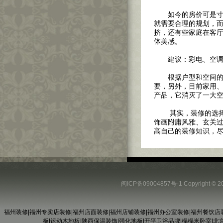
如今的房价可是寸土
就需要合理的规划，而
挤，还有些家庭在客
体美感。
建议：彩电、空调、
根据户型和空间的特
要，另外，目前家用、
产品，它消灭了一大
其实，装修的选择多
饰画附庸风雅、玄关
高自己的装修知识，
闽ICP备09004857号-1
Copyright
福州装修
|
福州专卖店装修
|
福州店面装修
|
福州店铺装修
|
福州办公室装修
|
福州餐饮店
板
|
运动木地板
|
陕西保温装饰
|
强化地板
|
开平卫浴品牌
|
榻榻米卧室
|
北