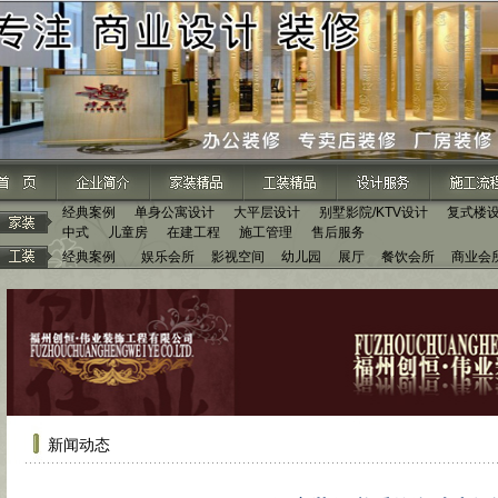
经典案例
单身公寓设计
大平层设计
别墅影院/KTV设计
复式楼
中式
儿童房
在建工程
施工管理
售后服务
经典案例
娱乐会所
影视空间
幼儿园
展厅
餐饮会所
商业会
新闻动态