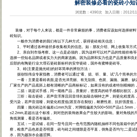
解密装修必看的瓷砖小知
浏览数：4390次 加入日期：2012/11
装修，对于每个人来说，都是一件非常麻烦的事，消费者应该如何选择材料
砖知识。
一般作为消费者的我们有以下几种方式，获得瓷砖相关信息：
1、平时通过各种途径多收集相关的信息。如：朋友介绍、网上收集等方式
2、亲自到市场考察。这一点是必须的，因为这样可以对产品的性能价格等
选择一些知名品牌或者实力大的商家选购。因为品牌和实力也是产品质量和良好
后部的有陶瓷行业大理石瓷砖新标杆的安华瓷砖，国外有蜜蜂瓷砖等。
3、砖(主要是抛光砖)的好坏简单的辨别方法：
据创恒伟业专家指教，消费者可以通过“看、掂、听、量、试”几个简单的方
一看：主要是看砖表面;是否光泽亮丽、有无划痕、色斑、漏抛、漏磨、缺
厂家生产的产品底胚上都有清晰的产品商标标记，如果没有的或者特别模糊的，
二掂：就是试手感，同一规格产品，质量好，密度高的砖手感都比较沉，反
三听：敲击瓷砖，若声音浑厚且回音绵长如敲击铜钟之声，则瓷化程度高，
受污染，若声音混哑，则瓷化程度低(甚至存在裂纹)，耐磨性差、抗折强度低
四量：抛光砖边长偏差≤1mm为宜，对脚线偏差为500×500产品≤1.5mm，600×
≤2.2mm,若超出这个标准，则对您的装饰效果会产生较大的影响。量对角线
角线测量，看是否有偏差。
五试：一是试铺，在同一型号且同一色号范围内随机抽样不同包装箱中的产
察，检查产品色差是否明显，砖与砖之间缝隙是否平直，倒角是否均匀;二是试
水，因为越加水会越涩脚。