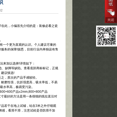
识
/2
?在此，小编首先介绍的是：装修必看之瓷
。
有一个更为直观的认识。个人建议尽量的
服务的保障!据悉，目前行业内单独设有售
法来加以选择!详情如下：
边、缺脚等缺陷。查看底胚商标标记，正规
建议慎选!
之，质次的产品手感较轻。
耐磨性强，抗折强度高，吸水率低，不易
，吸水率高，极易受污染。
600产品≤2mm,800×800产品
的尺寸最好的方法是用一条很细的线拉直沿对
品若干在地上试铺，站在3米之外仔细观
脚感，看滑不滑，注意试砖是否防滑不加